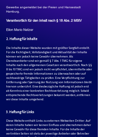
Gewerbe angemeldet bei der Freien und Hansestadt
Hamburg.
Verantwortlich für den Inhalt nach § 18 Abs. 2 MStV
Eilon Mario Netzer
2. Haftung für Inhalte
Die Inhalte dieser Website wurden mit größter Sorgfalt erstellt.
Für die Richtigkeit, Vollständigkeit und Aktualität der Inhalte
können wir jedoch keine Gewähr übernehmen. Als
Diensteanbieter sind wir gemäß § 7 Abs. 1 TMG für eigene
Inhalte nach den allgemeinen Gesetzen verantwortlich. Nach §§
8 bis 10 TMG sind wir jedoch nicht verpflichtet, übermittelte oder
gespeicherte fremde Informationen zu überwachen oder auf
rechtswidrige Tätigkeiten zu prüfen. Eine Verpflichtung zur
Entfernung oder Sperrung der Nutzung von Informationen bleibt
hiervon unberührt. Eine diesbezügliche Haftung ist jedoch erst
ab Kenntnis einer konkreten Rechtsverletzung möglich. Sobald
entsprechende Rechtsverletzungen bekannt werden, entfernen
wir diese Inhalte umgehend.
3. Haftung für Links
Diese Website enthält Links zu externen Webseiten Dritter. Auf
deren Inhalte haben wir keinen Einfluss und übernehmen daher
keine Gewähr für diese fremden Inhalte. Für die Inhalte der
verlinkten Seiten ist stets der jeweilige Anbieter oder Betreiber