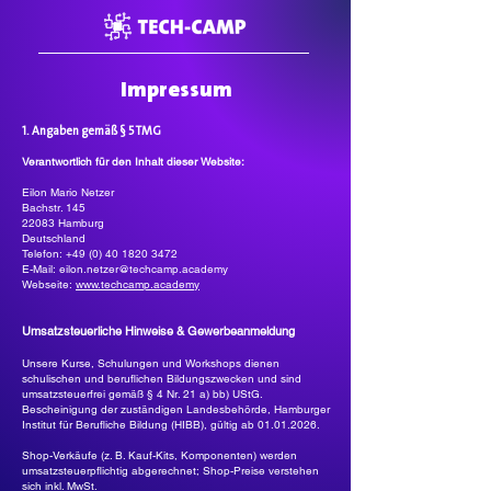
Impressum
1. Angaben gemäß § 5 TMG
Verantwortlich für den Inhalt dieser Website:
Eilon Mario Netzer
Bachstr. 145
22083 Hamburg
Deutschland
Telefon:
+49 (0) 40 1820 3472
E-Mail: eilon.netzer@techcamp.academy
Webseite:
www.techcamp.academy
Umsatzsteuerliche Hinweise & Gewerbeanmeldung
Unsere Kurse, Schulungen und Workshops dienen
schulischen und beruflichen Bildungszwecken und sind
umsatzsteuerfrei gemäß § 4 Nr. 21 a) bb) UStG.
Bescheinigung der zuständigen Landesbehörde, Hamburger
Institut für Berufliche Bildung (HIBB), gültig ab
01.01.2026
.​
Shop-Verkäufe (z. B. Kauf-Kits, Komponenten) werden
umsatzsteuerpflichtig abgerechnet; Shop-Preise verstehen
sich inkl. MwSt.